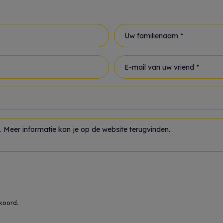
Uw familienaam *
E-mail van uw vriend *
koord.